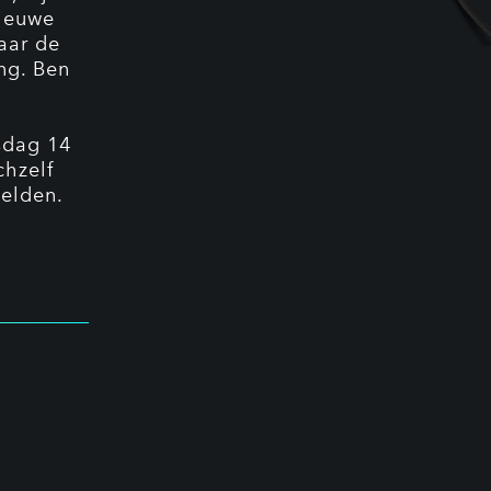
nieuwe
aar de
ng. Ben
nsdag 14
chzelf
elden.