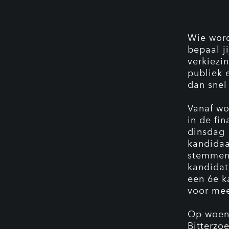
Wie wor
bepaal j
verkiezi
publiek 
dan snel 
Vanaf wo
in de fin
dinsdag 
kandidaa
stemmen 
kandidat
een 6e k
voor mee
Op woens
Bitterzoe