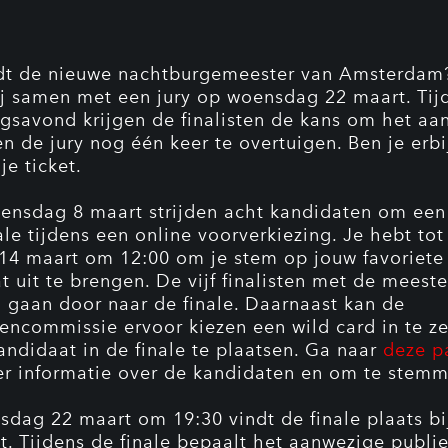
dt de nieuwe nachtburgemeester van Amsterdam
ij samen met een jury op woensdag 22 maart. Tij
ngsavond krijgen de finalisten de kans om het aa
en de jury nog één keer te overtuigen. Ben je erb
je ticket.
ensdag 8 maart strijden acht kandidaten om een
ale tijdens een online voorverkiezing. Je hebt tot 
14 maart om 12:00 om je stem op jouw favoriete
t uit te brengen. De vijf finalisten met de meeste
gaan door naar de finale. Daarnaast kan de
encommissie ervoor kiezen een wild card in te z
andidaat in de finale te plaatsen. Ga naar
deze p
r informatie over de kandidaten en om te stemm
dag 22 maart om 19:30 vindt de finale plaats bi
t. Tijdens de finale bepaalt het aanwezige publiek