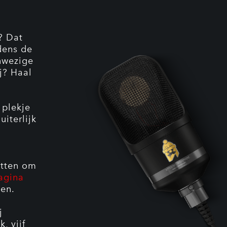
? Dat
dens de
nwezige
ij?
Haal
 plekje
uiterlijk
etten om
agina
en.
j
, vijf