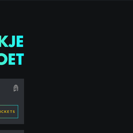
KJE
OET
ICKETS