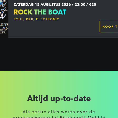
ZATERDAG 15 AUGUSTUS 2026 / 23:00 / €20
ROCK THE BOAT
SOUL, R&B, ELECTRONIC
KOOP T
Altijd up-to-date
Als eerste alles weten over de
programmering bij Bitterzoet? Meld je