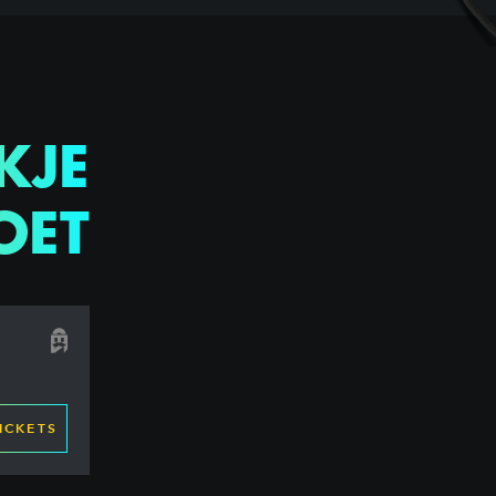
KJE
OET
ICKETS