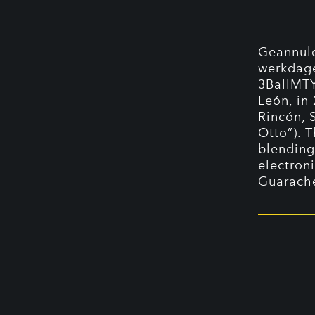
Geannule
werkdag
3BallMTY
León, in
Rincón, 
Otto”). 
blending
electron
Guarache