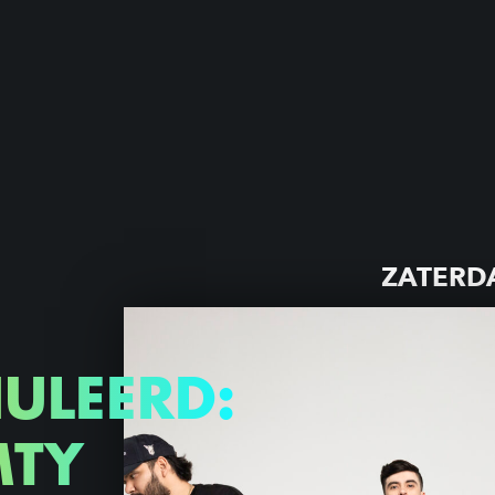
ZATERDA
ULEERD:
MTY