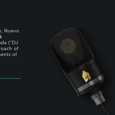
5
y, Nuevo
k
nda (“DJ
roach of
ents of