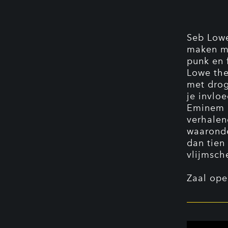
Seb Lowe
maken ma
punk en 
Lowe the
met drog
je invlo
Eminem e
verhalend
waaronde
dan tien
vlijmsch
Zaal ope