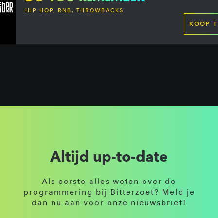
HIP HOP, RNB, THROWBACKS
KOOP T
Altijd up-to-date
Als eerste alles weten over de
programmering bij Bitterzoet? Meld je
dan nu aan voor onze nieuwsbrief!