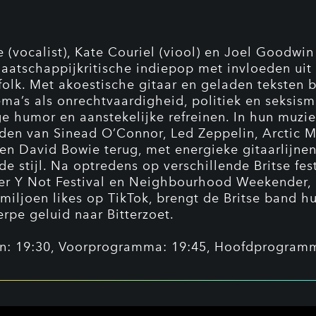
 (vocalist), Kate Couriel (viool) en Joel Goodwin
atschappijkritische indiepop met invloeden uit 
folk. Met akoestische gitaar en geladen teksten 
ma’s als onrechtvaardigheid, politiek en seksism
e humor en aanstekelijke refreinen. In hun muzi
eden van Sinead O’Connor, Led Zeppelin, Arctic 
n David Bowie terug, met energieke gitaarlijne
e stijl. Na optredens op verschillende Britse fest
r Y Not Festival en Neighbourhood Weekender,
 miljoen likes op TikTok, brengt de Britse band h
erpe geluid naar Bitterzoet.
n: 19:30, Voorprogramma: 19:45, Hoofdprogram