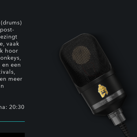
 (drums)
post-
bezingt
e, vaak
ek hoor
Monkeys,
n en een
ivals,
 en meer
un
ma: 20:30