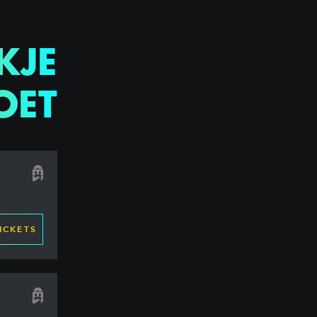
KJE
OET
ICKETS