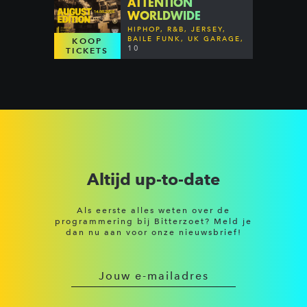
ATTENTION
WORLDWIDE
HIPHOP, R&B, JERSEY,
BAILE FUNK, UK GARAGE,
KOOP
DANCEHALL & MORE
10
TICKETS
Altijd up-to-date
Als eerste alles weten over de
programmering bij Bitterzoet? Meld je
dan nu aan voor onze nieuwsbrief!