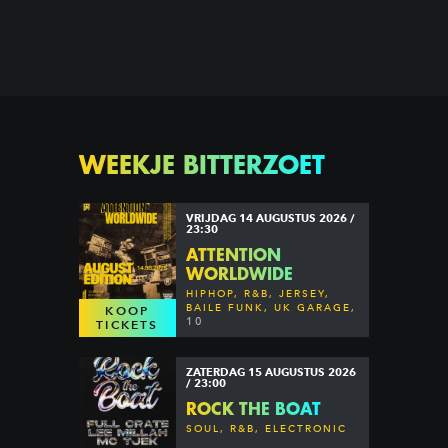
WEEKJE BITTERZOET
VRIJDAG 14 AUGUSTUS 2026 /
23:30
ATTENTION
WORLDWIDE
HIPHOP, R&B, JERSEY,
BAILE FUNK, UK GARAGE,
KOOP
DANCEHALL & MORE
10
TICKETS
ZATERDAG 15 AUGUSTUS 2026
/ 23:00
ROCK THE BOAT
SOUL, R&B, ELECTRONIC