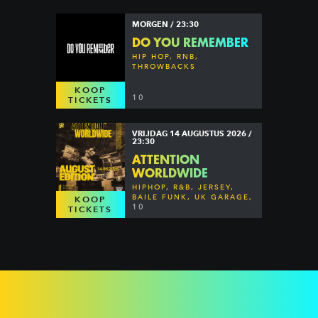
MORGEN / 23:30
DO YOU REMEMBER
HIP HOP, RNB,
THROWBACKS
KOOP
10
TICKETS
VRIJDAG 14 AUGUSTUS 2026 /
23:30
ATTENTION
WORLDWIDE
HIPHOP, R&B, JERSEY,
BAILE FUNK, UK GARAGE,
KOOP
DANCEHALL & MORE
10
TICKETS