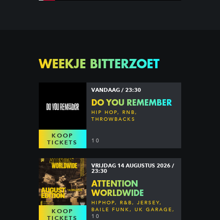
WEEKJE BITTERZOET
VANDAAG / 23:30
DO YOU REMEMBER
HIP HOP, RNB,
THROWBACKS
KOOP
10
TICKETS
VRIJDAG 14 AUGUSTUS 2026 /
23:30
ATTENTION
WORLDWIDE
HIPHOP, R&B, JERSEY,
BAILE FUNK, UK GARAGE,
KOOP
DANCEHALL & MORE
10
TICKETS