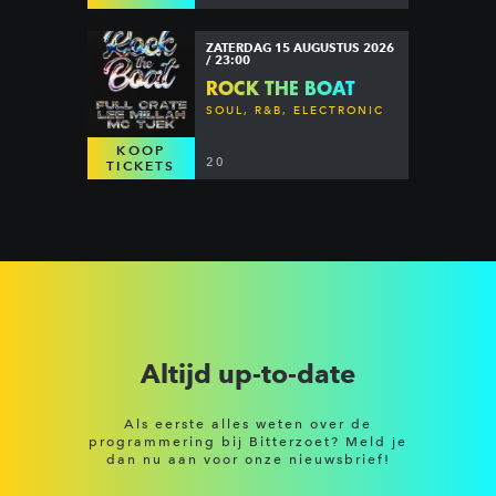
ZATERDAG 15 AUGUSTUS 2026
/ 23:00
ROCK THE BOAT
SOUL, R&B, ELECTRONIC
KOOP
20
TICKETS
Altijd up-to-date
Als eerste alles weten over de
programmering bij Bitterzoet? Meld je
dan nu aan voor onze nieuwsbrief!