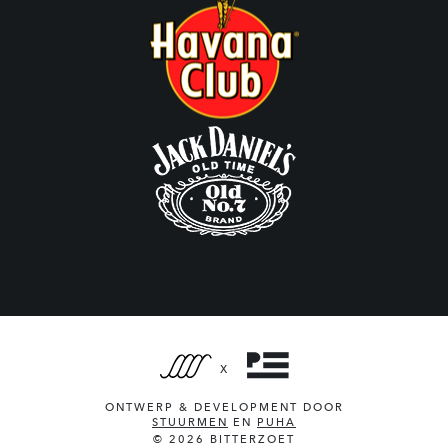
X
ONTWERP & DEVELOPMENT DOOR
STUURMEN
EN
PUHA
© 2026 BITTERZOET