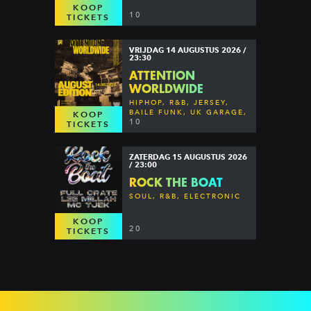
KOOP
10
TICKETS
VRIJDAG 14 AUGUSTUS 2026 /
23:30
ATTENTION
WORLDWIDE
HIPHOP, R&B, JERSEY,
BAILE FUNK, UK GARAGE,
KOOP
DANCEHALL & MORE
10
TICKETS
ZATERDAG 15 AUGUSTUS 2026
/ 23:00
ROCK THE BOAT
SOUL, R&B, ELECTRONIC
KOOP
20
TICKETS