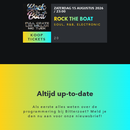
ZATERDAG 15 AUGUSTUS 2026
/ 23:00
ROCK THE BOAT
SOUL, R&B, ELECTRONIC
KOOP
20
TICKETS
Altijd up-to-date
Als eerste alles weten over de
programmering bij Bitterzoet? Meld je
dan nu aan voor onze nieuwsbrief!