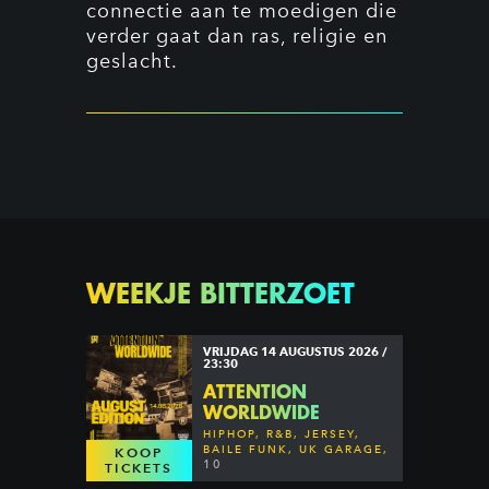
connectie aan te moedigen die
verder gaat dan ras, religie en
geslacht.
WEEKJE BITTERZOET
VRIJDAG 14 AUGUSTUS 2026 /
23:30
ATTENTION
WORLDWIDE
HIPHOP, R&B, JERSEY,
BAILE FUNK, UK GARAGE,
KOOP
DANCEHALL & MORE
10
TICKETS