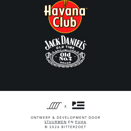
X
ONTWERP & DEVELOPMENT DOOR
STUURMEN
EN
PUHA
© 2026 BITTERZOET