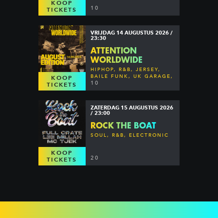
KOOP
10
TICKETS
VRIJDAG 14 AUGUSTUS 2026 /
23:30
ATTENTION
WORLDWIDE
HIPHOP, R&B, JERSEY,
BAILE FUNK, UK GARAGE,
KOOP
DANCEHALL & MORE
10
TICKETS
ZATERDAG 15 AUGUSTUS 2026
/ 23:00
ROCK THE BOAT
SOUL, R&B, ELECTRONIC
KOOP
20
TICKETS