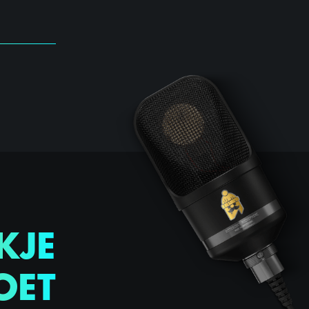
KJE
OET