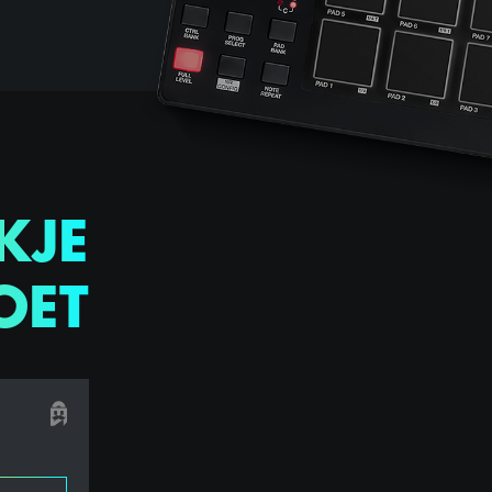
KJE
OET