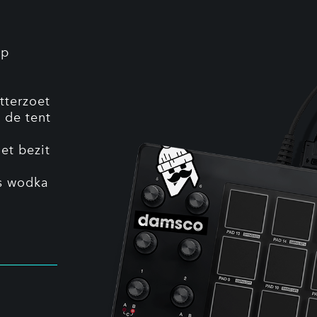
op
tterzoet
 de tent
et bezit
is wodka