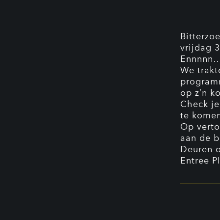
Bitterzo
vrijdag 
Ennnnn…. 
We trakte
programm
op z’n k
Check je
te komen
Op verto
aan de b
Deuren 
Entree P