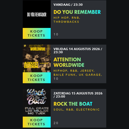
VANDAAG / 23:30
DO YOU REMEMBER
HIP HOP, RNB,
THROWBACKS
KOOP
10
TICKETS
VRIJDAG 14 AUGUSTUS 2026 /
23:30
ATTENTION
WORLDWIDE
HIPHOP, R&B, JERSEY,
BAILE FUNK, UK GARAGE,
KOOP
DANCEHALL & MORE
10
TICKETS
ZATERDAG 15 AUGUSTUS 2026
/ 23:00
ROCK THE BOAT
SOUL, R&B, ELECTRONIC
KOOP
20
TICKETS