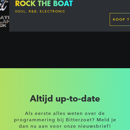
ROCK THE BOAT
SOUL, R&B, ELECTRONIC
KOOP T
Altijd up-to-date
Als eerste alles weten over de
programmering bij Bitterzoet? Meld je
dan nu aan voor onze nieuwsbrief!