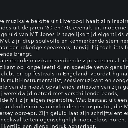
 muzikale belofte uit Liverpool haalt zijn inspira
ndes uit de jaren ’60 en ’70, evenals uit modern
 geluid van MT Jones is tegelijkertijd eigentijds 
. Met zijn diep soulvolle en kenmerkende stem ne
ar een rokerige speakeasy, terwijl hij toch iets f
ends brengt.
alenteerde muzikant verdiende zijn strepen al al
zikant op jonge leeftijd, en speelde vervolgens i
 clubs en op festivals in Engeland, voordat hij n
ls multi-instrumentalist, sessiemuzikant en songw
ele van de meest opvallende artiesten van zijn ge
hij wereldwijd optrad met verschillende bands,
lde MT zijn eigen repertoire. Wat bestaat uit een
, soulvolle mix van invloeden en inspiratie, die
rsey oproept. Zijn geluid laat zijn schrijftalent e
ncekwaliteiten ogenschijnlijk moeiteloos horen, 
ijkertijd een diepe indruk achterlaat.