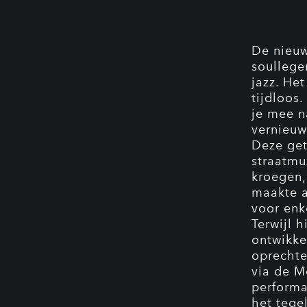
De nieuwe
soullege
jazz. Het
tijdloos
je mee na
vernieuw
Deze get
straatmu
kroegen,
maakte a
voor enk
Terwijl 
ontwikke
oprechte
via de Me
performa
het tegel