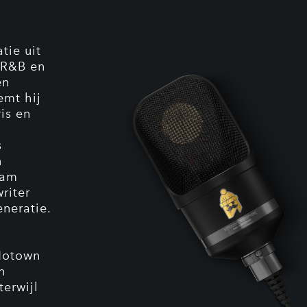
tie uit
e R&B en
en
emt hij
ris en
s
n
aam
riter
neratie.
 Motown
n
terwijl