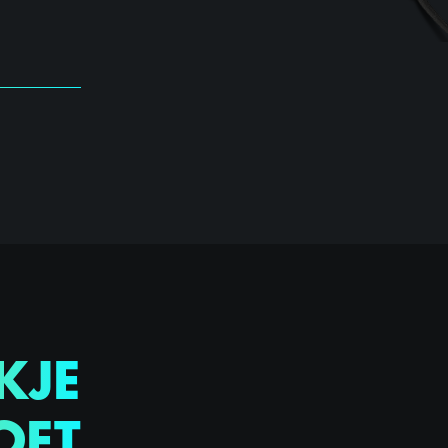
KJE
OET