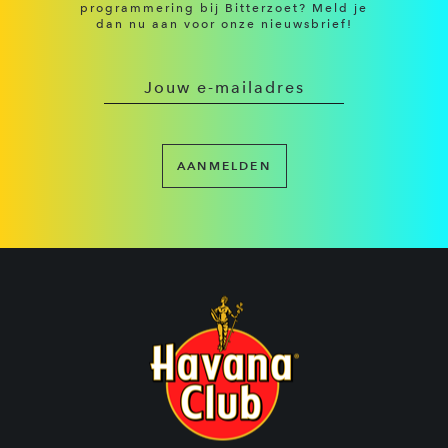
programmering bij Bitterzoet? Meld je
dan nu aan voor onze nieuwsbrief!
AANMELDEN