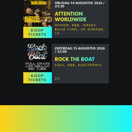
VRIJDAG 14 AUGUSTUS 2026 /
23:30
ATTENTION
WORLDWIDE
HIPHOP, R&B, JERSEY,
BAILE FUNK, UK GARAGE,
KOOP
DANCEHALL & MORE
10
TICKETS
ZATERDAG 15 AUGUSTUS 2026
/ 23:00
ROCK THE BOAT
SOUL, R&B, ELECTRONIC
KOOP
20
TICKETS