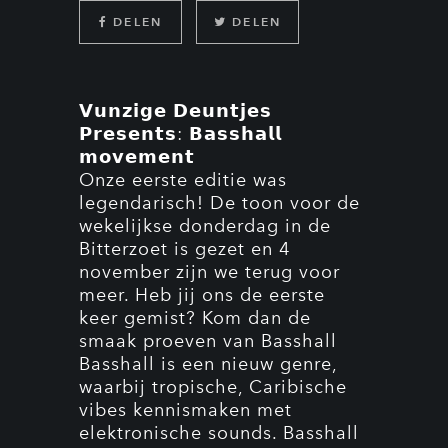
DELEN
DELEN
𝗩𝘂𝗻𝘇𝗶𝗴𝗲 𝗗𝗲𝘂𝗻𝘁𝗷𝗲𝘀
𝗣𝗿𝗲𝘀𝗲𝗻𝘁𝘀: 𝗕𝗮𝘀𝘀𝗵𝗮𝗹𝗹
𝗺𝗼𝘃𝗲𝗺𝗲𝗻𝘁
Onze eerste editie was
legendarisch! De toon voor de
wekelijkse donderdag in de
Bitterzoet is gezet en 4
november zijn we terug voor
meer. Heb jij ons de eerste
keer gemist? Kom dan de
smaak proeven van Basshall
Basshall is een nieuw genre,
waarbij tropische, Caribische
vibes kennismaken met
elektronische sounds. Basshall