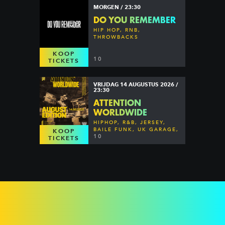
MORGEN / 23:30
DO YOU REMEMBER
HIP HOP, RNB,
THROWBACKS
KOOP
10
TICKETS
VRIJDAG 14 AUGUSTUS 2026 /
23:30
ATTENTION
WORLDWIDE
HIPHOP, R&B, JERSEY,
BAILE FUNK, UK GARAGE,
KOOP
DANCEHALL & MORE
10
TICKETS