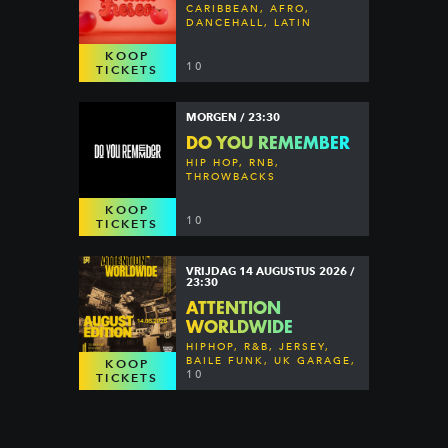
CARIBBEAN, AFRO,
DANCEHALL, LATIN
KOOP
10
TICKETS
MORGEN / 23:30
DO YOU REMEMBER
HIP HOP, RNB,
THROWBACKS
KOOP
10
TICKETS
VRIJDAG 14 AUGUSTUS 2026 /
23:30
ATTENTION
WORLDWIDE
HIPHOP, R&B, JERSEY,
BAILE FUNK, UK GARAGE,
KOOP
DANCEHALL & MORE
10
TICKETS