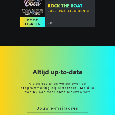
ROCK THE BOAT
SOUL, R&B, ELECTRONIC
KOOP
20
TICKETS
Altijd up-to-date
Als eerste alles weten over de
programmering bij Bitterzoet? Meld je
dan nu aan voor onze nieuwsbrief!