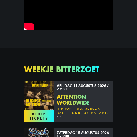
WEEKJE BITTERZOET
VRIJDAG 14 AUGUSTUS 2026 /
23:30
ATTENTION
WORLDWIDE
HIPHOP, R&B, JERSEY,
BAILE FUNK, UK GARAGE,
KOOP
DANCEHALL & MORE
10
TICKETS
ZATERDAG 15 AUGUSTUS 2026
/ 23:00