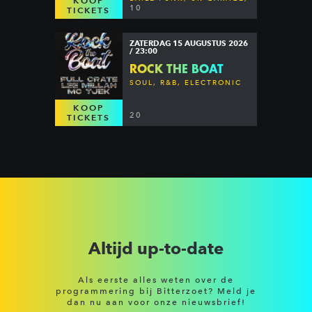
KOOP
DANCEHALL & MORE
10
TICKETS
ZATERDAG 15 AUGUSTUS 2026
/ 23:00
ROCK THE BOAT
SOUL, R&B, ELECTRONIC
KOOP
20
TICKETS
Altijd up-to-date
Als eerste alles weten over de
programmering bij Bitterzoet? Meld je
dan nu aan voor onze nieuwsbrief!