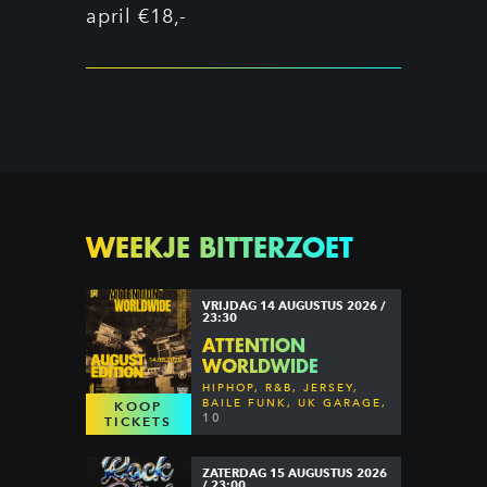
april €18,-
WEEKJE BITTERZOET
VRIJDAG 14 AUGUSTUS 2026 /
23:30
ATTENTION
WORLDWIDE
HIPHOP, R&B, JERSEY,
BAILE FUNK, UK GARAGE,
KOOP
DANCEHALL & MORE
10
TICKETS
ZATERDAG 15 AUGUSTUS 2026
/ 23:00