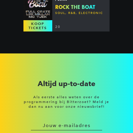
ROCK THE BOAT
SOUL, R&B, ELECTRONIC
KOOP
20
TICKETS
Altijd up-to-date
Als eerste alles weten over de
programmering bij Bitterzoet? Meld je
dan nu aan voor onze nieuwsbrief!