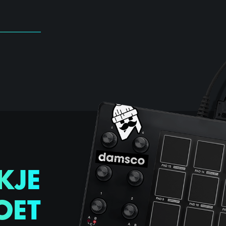
KJE
OET