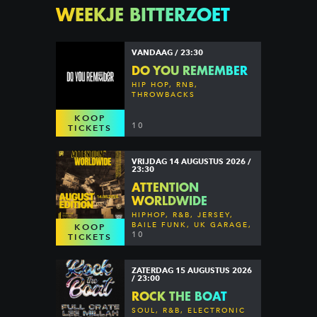
WEEKJE BITTERZOET
VANDAAG / 23:30
DO YOU REMEMBER
HIP HOP, RNB,
THROWBACKS
KOOP
10
TICKETS
VRIJDAG 14 AUGUSTUS 2026 /
23:30
ATTENTION
WORLDWIDE
HIPHOP, R&B, JERSEY,
BAILE FUNK, UK GARAGE,
KOOP
DANCEHALL & MORE
10
TICKETS
ZATERDAG 15 AUGUSTUS 2026
/ 23:00
ROCK THE BOAT
SOUL, R&B, ELECTRONIC