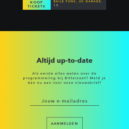
BAILE FUNK, UK GARAGE,
KOOP
DANCEHALL & MORE
10
TICKETS
Altijd up-to-date
Als eerste alles weten over de
programmering bij Bitterzoet? Meld je
dan nu aan voor onze nieuwsbrief!
AANMELDEN