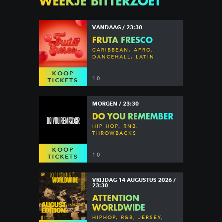
WEEKJE BITTERZOET
VANDAAG / 23:30
FRUTA FRESCO
CARIBBEAN, AFRO,
DANCEHALL, LATIN
KOOP
10
TICKETS
MORGEN / 23:30
DO YOU REMEMBER
HIP HOP, RNB,
THROWBACKS
KOOP
10
TICKETS
VRIJDAG 14 AUGUSTUS 2026 /
23:30
ATTENTION
WORLDWIDE
HIPHOP, R&B, JERSEY,