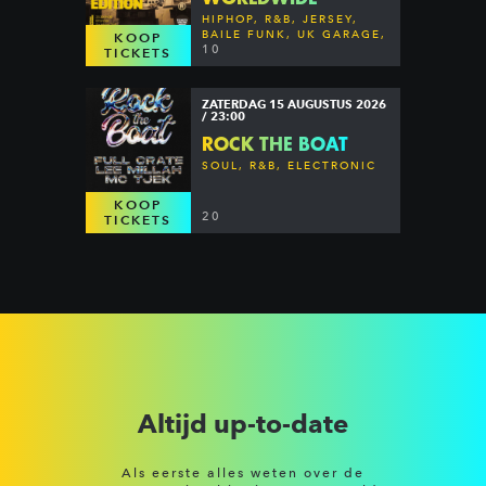
HIPHOP, R&B, JERSEY,
BAILE FUNK, UK GARAGE,
KOOP
DANCEHALL & MORE
10
TICKETS
ZATERDAG 15 AUGUSTUS 2026
/ 23:00
ROCK THE BOAT
SOUL, R&B, ELECTRONIC
KOOP
20
TICKETS
Altijd up-to-date
Als eerste alles weten over de