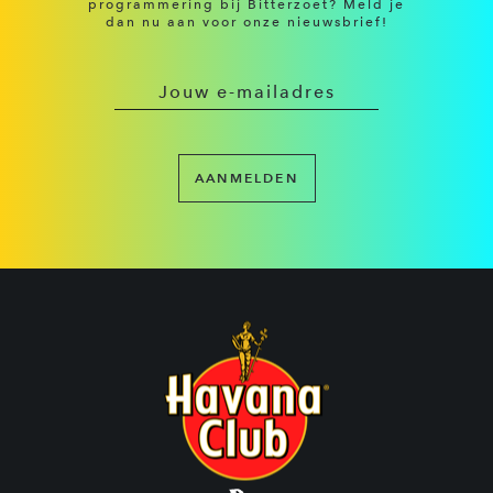
programmering bij Bitterzoet? Meld je
dan nu aan voor onze nieuwsbrief!
AANMELDEN