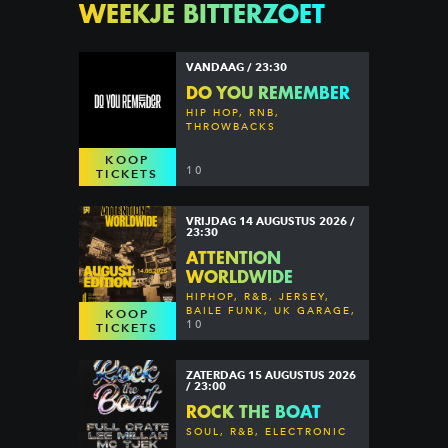
WEEKJE BITTERZOET
VANDAAG / 23:30
DO YOU REMEMBER
HIP HOP, RNB,
THROWBACKS
KOOP
10
TICKETS
VRIJDAG 14 AUGUSTUS 2026 /
23:30
ATTENTION
WORLDWIDE
HIPHOP, R&B, JERSEY,
BAILE FUNK, UK GARAGE,
KOOP
DANCEHALL & MORE
10
TICKETS
ZATERDAG 15 AUGUSTUS 2026
/ 23:00
ROCK THE BOAT
SOUL, R&B, ELECTRONIC