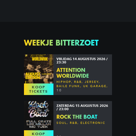
WEEKJE BITTERZOET
VRIJDAG 14 AUGUSTUS 2026 /
23:30
ATTENTION
WORLDWIDE
HIPHOP, R&B, JERSEY,
BAILE FUNK, UK GARAGE,
KOOP
DANCEHALL & MORE
10
TICKETS
ZATERDAG 15 AUGUSTUS 2026
/ 23:00
ROCK THE BOAT
SOUL, R&B, ELECTRONIC
KOOP