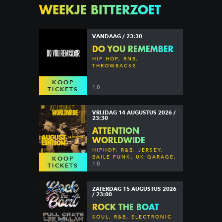
WEEKJE BITTERZOET
VANDAAG / 23:30
DO YOU REMEMBER
HIP HOP, RNB,
THROWBACKS
KOOP
10
TICKETS
VRIJDAG 14 AUGUSTUS 2026 /
23:30
ATTENTION
WORLDWIDE
HIPHOP, R&B, JERSEY,
BAILE FUNK, UK GARAGE,
KOOP
DANCEHALL & MORE
10
TICKETS
ZATERDAG 15 AUGUSTUS 2026
/ 23:00
ROCK THE BOAT
SOUL, R&B, ELECTRONIC