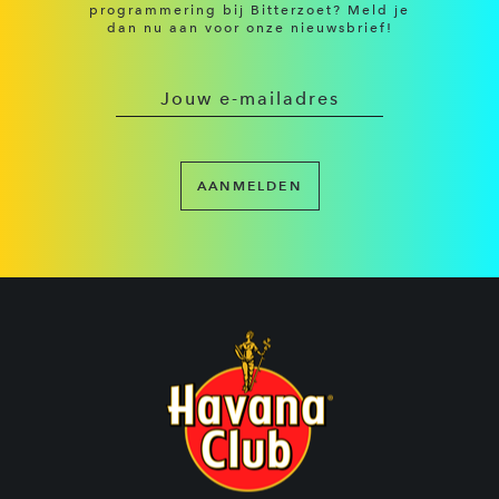
programmering bij Bitterzoet? Meld je
dan nu aan voor onze nieuwsbrief!
AANMELDEN