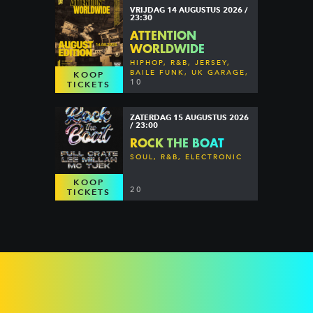
VRIJDAG 14 AUGUSTUS 2026 /
23:30
ATTENTION
WORLDWIDE
HIPHOP, R&B, JERSEY,
BAILE FUNK, UK GARAGE,
KOOP
DANCEHALL & MORE
10
TICKETS
ZATERDAG 15 AUGUSTUS 2026
/ 23:00
ROCK THE BOAT
SOUL, R&B, ELECTRONIC
KOOP
20
TICKETS