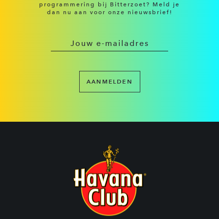
programmering bij Bitterzoet? Meld je
dan nu aan voor onze nieuwsbrief!
AANMELDEN