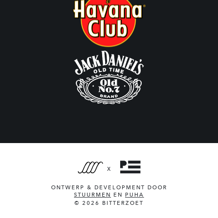
X
ONTWERP & DEVELOPMENT DOOR
STUURMEN
EN
PUHA
© 2026 BITTERZOET