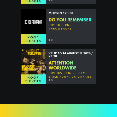
TICKETS
MORGEN / 23:30
DO YOU REMEMBER
HIP HOP, RNB,
THROWBACKS
KOOP
10
TICKETS
VRIJDAG 14 AUGUSTUS 2026 /
23:30
ATTENTION
WORLDWIDE
HIPHOP, R&B, JERSEY,
BAILE FUNK, UK GARAGE,
KOOP
DANCEHALL & MORE
10
TICKETS