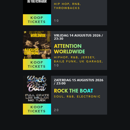
HIP HOP, RNB,
THROWBACKS
KOOP
10
TICKETS
VRIJDAG 14 AUGUSTUS 2026 /
23:30
ATTENTION
WORLDWIDE
HIPHOP, R&B, JERSEY,
BAILE FUNK, UK GARAGE,
KOOP
DANCEHALL & MORE
10
TICKETS
ZATERDAG 15 AUGUSTUS 2026
/ 23:00
ROCK THE BOAT
SOUL, R&B, ELECTRONIC
KOOP
20
TICKETS