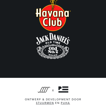
X
ONTWERP & DEVELOPMENT DOOR
STUURMEN
EN
PUHA