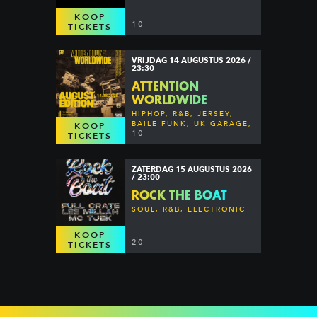
KOOP
10
TICKETS
VRIJDAG 14 AUGUSTUS 2026 /
23:30
ATTENTION
WORLDWIDE
HIPHOP, R&B, JERSEY,
BAILE FUNK, UK GARAGE,
KOOP
DANCEHALL & MORE
10
TICKETS
ZATERDAG 15 AUGUSTUS 2026
/ 23:00
ROCK THE BOAT
SOUL, R&B, ELECTRONIC
KOOP
20
TICKETS