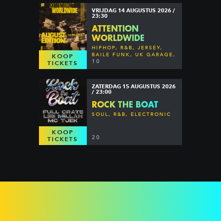
VRIJDAG 14 AUGUSTUS 2026 /
23:30
ATTENTION
WORLDWIDE
HIPHOP, R&B, JERSEY,
BAILE FUNK, UK GARAGE,
KOOP
DANCEHALL & MORE
10
TICKETS
ZATERDAG 15 AUGUSTUS 2026
/ 23:00
ROCK THE BOAT
SOUL, R&B, ELECTRONIC
KOOP
20
TICKETS