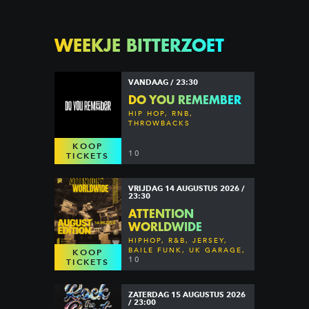
WEEKJE BITTERZOET
VANDAAG / 23:30
DO YOU REMEMBER
HIP HOP, RNB,
THROWBACKS
KOOP
10
TICKETS
VRIJDAG 14 AUGUSTUS 2026 /
23:30
ATTENTION
WORLDWIDE
HIPHOP, R&B, JERSEY,
BAILE FUNK, UK GARAGE,
KOOP
DANCEHALL & MORE
10
TICKETS
ZATERDAG 15 AUGUSTUS 2026
/ 23:00