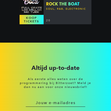
ROCK THE BOAT
SOUL, R&B, ELECTRONIC
KOOP
20
TICKETS
Altijd up-to-date
Als eerste alles weten over de
programmering bij Bitterzoet? Meld je
dan nu aan voor onze nieuwsbrief!