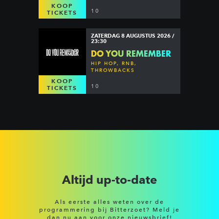
KOOP
10
TICKETS
ZATERDAG 8 AUGUSTUS 2026 /
23:30
DO YOU REMEMBER
HIP HOP, RNB,
THROWBACKS
KOOP
10
TICKETS
Altijd up-to-date
Als eerste alles weten over de
programmering bij Bitterzoet? Meld je
dan nu aan voor onze nieuwsbrief!