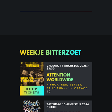
WEEKJE BITTERZOET
VRIJDAG 14 AUGUSTUS 2026 /
23:30
ATTENTION
WORLDWIDE
HIPHOP, R&B, JERSEY,
BAILE FUNK, UK GARAGE,
KOOP
DANCEHALL & MORE
10
TICKETS
ZATERDAG 15 AUGUSTUS 2026
/ 23:00