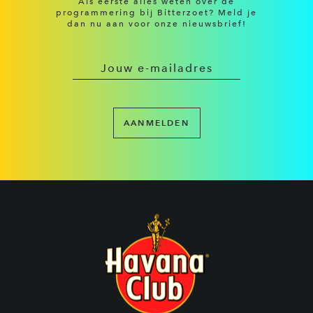
Als eerste alles weten over de
programmering bij Bitterzoet? Meld je
dan nu aan voor onze nieuwsbrief!
AANMELDEN