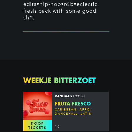
edits•hip-hop•r&b•eclectic
fresh back with some good
sh*t
WEEKJE BITTERZOET
VANDAAG / 23:30
FRUTA FRESCO
CARIBBEAN, AFRO,
DANCEHALL, LATIN
KOOP
10
TICKETS