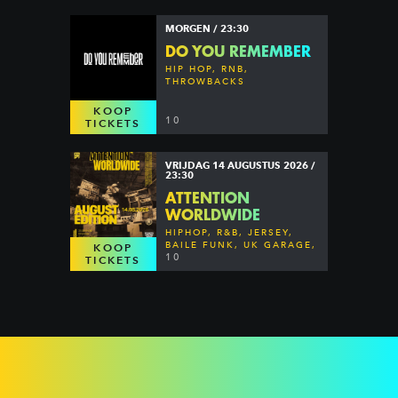
MORGEN / 23:30
DO YOU REMEMBER
HIP HOP, RNB,
THROWBACKS
KOOP
10
TICKETS
VRIJDAG 14 AUGUSTUS 2026 /
23:30
ATTENTION
WORLDWIDE
HIPHOP, R&B, JERSEY,
BAILE FUNK, UK GARAGE,
KOOP
DANCEHALL & MORE
10
TICKETS