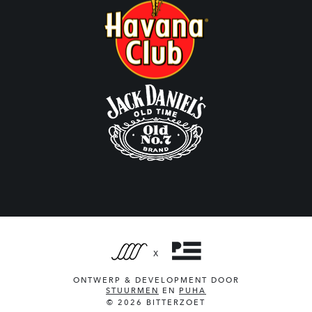
X
ONTWERP & DEVELOPMENT DOOR
STUURMEN
EN
PUHA
© 2026 BITTERZOET