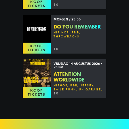
KOOP
10
TICKETS
MORGEN / 23:30
DO YOU REMEMBER
HIP HOP, RNB,
THROWBACKS
KOOP
10
TICKETS
VRIJDAG 14 AUGUSTUS 2026 /
23:30
ATTENTION
WORLDWIDE
HIPHOP, R&B, JERSEY,
BAILE FUNK, UK GARAGE,
KOOP
DANCEHALL & MORE
10
TICKETS