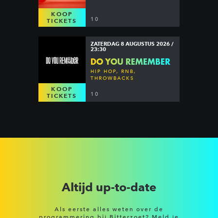
KOOP
10
TICKETS
ZATERDAG 8 AUGUSTUS 2026 /
23:30
DO YOU REMEMBER
HIP HOP, RNB,
THROWBACKS
KOOP
10
TICKETS
Altijd up-to-date
Als eerste alles weten over de
programmering bij Bitterzoet? Meld je