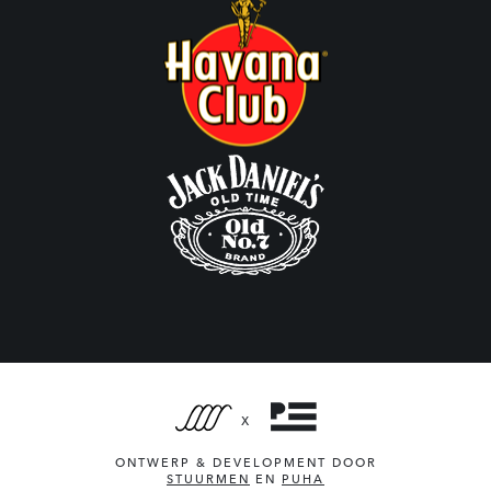
X
ONTWERP & DEVELOPMENT DOOR
STUURMEN
EN
PUHA