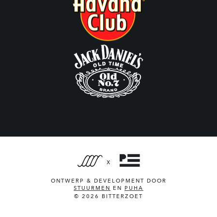
X
ONTWERP & DEVELOPMENT DOOR
STUURMEN
EN
PUHA
© 2026 BITTERZOET