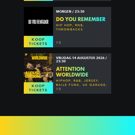
MORGEN / 23:30
DO YOU REMEMBER
HIP HOP, RNB,
THROWBACKS
KOOP
10
TICKETS
VRIJDAG 14 AUGUSTUS 2026 /
23:30
ATTENTION
WORLDWIDE
HIPHOP, R&B, JERSEY,
BAILE FUNK, UK GARAGE,
KOOP
DANCEHALL & MORE
10
TICKETS