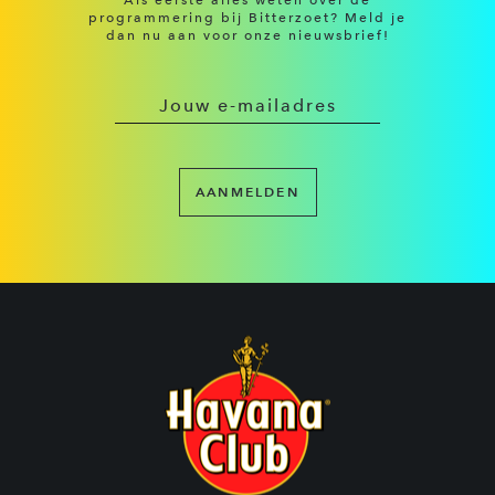
Als eerste alles weten over de
programmering bij Bitterzoet? Meld je
dan nu aan voor onze nieuwsbrief!
AANMELDEN