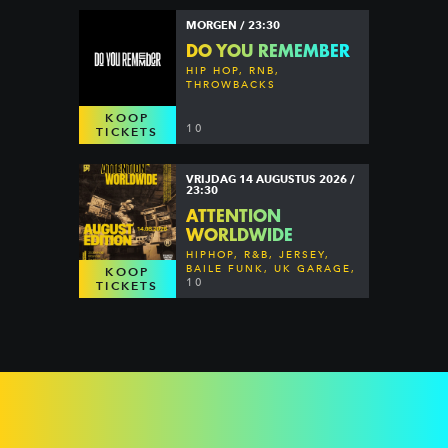
MORGEN / 23:30
DO YOU REMEMBER
HIP HOP, RNB,
THROWBACKS
KOOP
10
TICKETS
VRIJDAG 14 AUGUSTUS 2026 /
23:30
ATTENTION
WORLDWIDE
HIPHOP, R&B, JERSEY,
BAILE FUNK, UK GARAGE,
KOOP
DANCEHALL & MORE
10
TICKETS