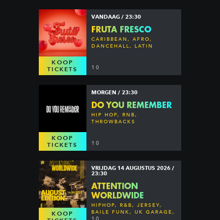
VANDAAG / 23:30
FRUTA FRESCO
CARIBBEAN, AFRO,
DANCEHALL, LATIN
KOOP
10
TICKETS
MORGEN / 23:30
DO YOU REMEMBER
HIP HOP, RNB,
THROWBACKS
KOOP
10
TICKETS
VRIJDAG 14 AUGUSTUS 2026 /
23:30
ATTENTION
WORLDWIDE
HIPHOP, R&B, JERSEY,
BAILE FUNK, UK GARAGE,
KOOP
DANCEHALL & MORE
10