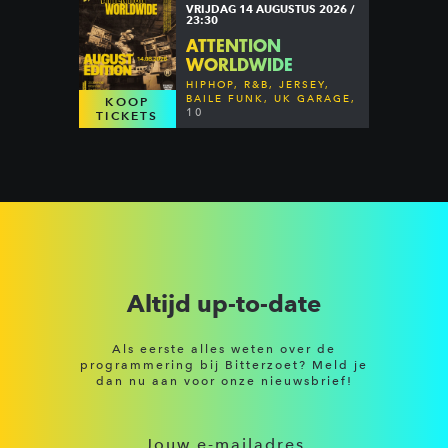
VRIJDAG 14 AUGUSTUS 2026 /
23:30
ATTENTION
WORLDWIDE
HIPHOP, R&B, JERSEY,
BAILE FUNK, UK GARAGE,
KOOP
DANCEHALL & MORE
10
TICKETS
Altijd up-to-date
Als eerste alles weten over de
programmering bij Bitterzoet? Meld je
dan nu aan voor onze nieuwsbrief!