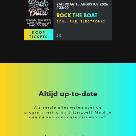
ZATERDAG 15 AUGUSTUS 2026
/ 23:00
ROCK THE BOAT
SOUL, R&B, ELECTRONIC
KOOP
20
TICKETS
Altijd up-to-date
Als eerste alles weten over de
programmering bij Bitterzoet? Meld je
dan nu aan voor onze nieuwsbrief!