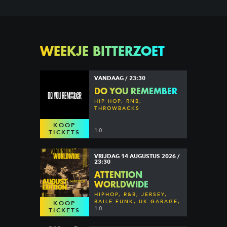
WEEKJE BITTERZOET
VANDAAG / 23:30
DO YOU REMEMBER
HIP HOP, RNB,
THROWBACKS
KOOP
10
TICKETS
VRIJDAG 14 AUGUSTUS 2026 /
23:30
ATTENTION
WORLDWIDE
HIPHOP, R&B, JERSEY,
BAILE FUNK, UK GARAGE,
KOOP
DANCEHALL & MORE
10
TICKETS