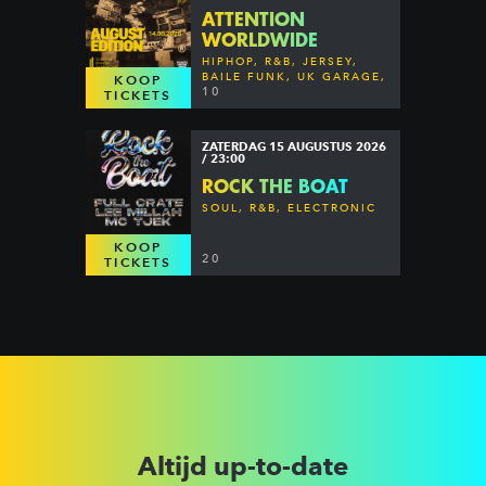
ATTENTION
WORLDWIDE
HIPHOP, R&B, JERSEY,
BAILE FUNK, UK GARAGE,
KOOP
DANCEHALL & MORE
10
TICKETS
ZATERDAG 15 AUGUSTUS 2026
/ 23:00
ROCK THE BOAT
SOUL, R&B, ELECTRONIC
KOOP
20
TICKETS
Altijd up-to-date